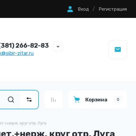
/
Вход
Регистрация
(381) 266-82-83
@sibir-zitar.ru
Корзина
0
ет.+нерж. круг отр. Луга
мет.+нерж. круг отр. Луга