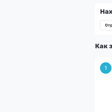
На
От
Как 
1