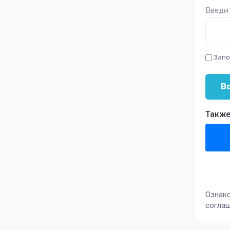
Введит
Запо
В
Также
Ознак
согла