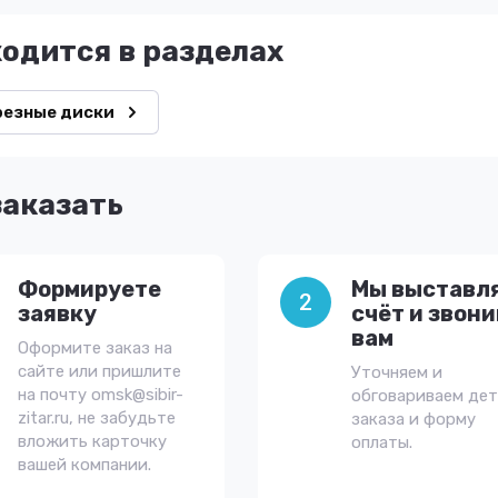
ходится в разделах
резные диски
заказать
Формируете
Мы выставл
2
заявку
счёт и звон
вам
Оформите заказ на
сайте или пришлите
Уточняем и
на почту omsk@sibir-
обговариваем де
zitar.ru, не забудьте
заказа и форму
вложить карточку
оплаты.
вашей компании.