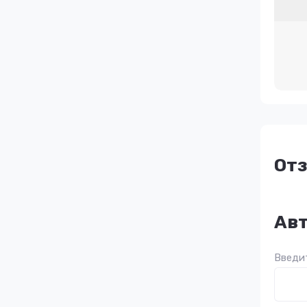
От
Авт
Введит