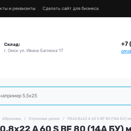
кты и реквизиты
Сделать сайт для бизнеса
+7 
Склад:
г. Омск ул. Ивана Багнюка 17
omsk
Абразивы
/
Отрезные диски
/
115х0,8х22 A 60 S BF 80 (14А БУ) м
0,8х22 A 60 S BF 80 (14А БУ) 