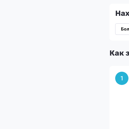
На
Бол
Как 
1