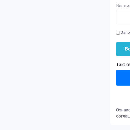
Введит
Запо
В
Также
Ознак
согла