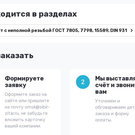
ходится в разделах
т с неполной резьбой ГОСТ 7805, 7798, 15589, DIN 931
заказать
Формируете
Мы выставл
2
заявку
счёт и звон
вам
Оформите заказ на
сайте или пришлите
Уточняем и
на почту omsk@sibir-
обговариваем де
zitar.ru, не забудьте
заказа и форму
вложить карточку
оплаты.
вашей компании.