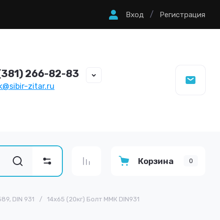
/
Вход
Регистрация
(381) 266-82-83
@sibir-zitar.ru
Корзина
0
89, DIN 931
/
14х65 (20кг) Болт ММК DIN931