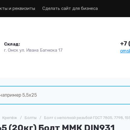
кты и реквизиты
Сделать сайт для бизнеса
+7 
Склад:
г. Омск ул. Ивана Багнюка 17
omsk
Крепёж
/
Болты
/
Болт с неполной резьбой ГОСТ 7805, 7798, 155
5 (20кг) Болт ММК DIN931