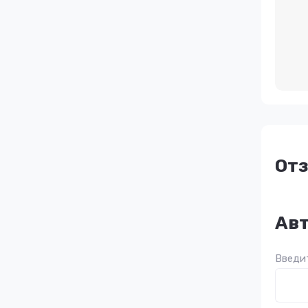
От
Авт
Введит