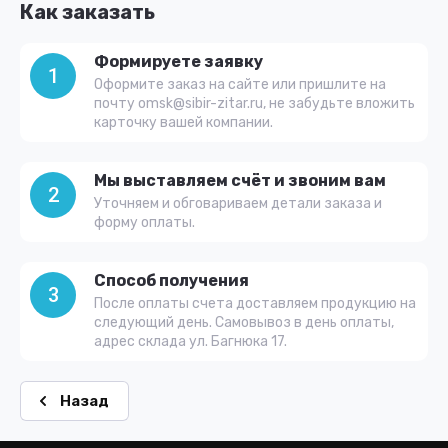
Как заказать
Формируете заявку
1
Оформите заказ на сайте или пришлите на
почту omsk@sibir-zitar.ru, не забудьте вложить
карточку вашей компании.
Мы выставляем счёт и звоним вам
2
Уточняем и обговариваем детали заказа и
форму оплаты.
Способ получения
3
После оплаты счета доставляем продукцию на
следующий день. Самовывоз в день оплаты,
адрес склада ул. Багнюка 17.
Назад