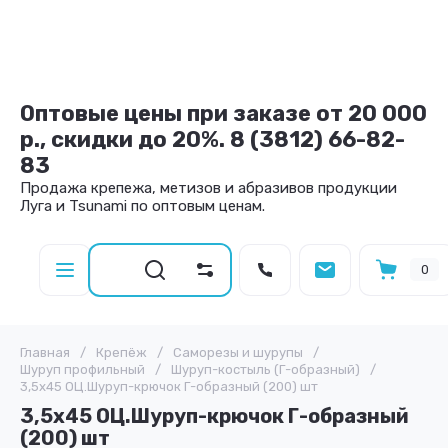
Оптовые цены при заказе от 20 000
р., скидки до 20%. 8 (3812) 66-82-
83
Продажа крепежа, метизов и абразивов продукции
Луга и Tsunami по оптовым ценам.
0
Главная
/
Крепёж
/
Саморезы и шурупы
/
Шуруп профильный
/
Шуруп-костыль (Г-образный)
/
3,5х45 ОЦ.Шуруп-крючок Г-образный (200) шт
3,5х45 ОЦ.Шуруп-крючок Г-образный
(200) шт