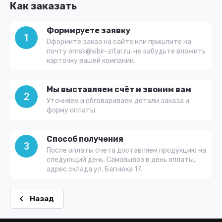
Как заказать
Формируете заявку
1
Оформите заказ на сайте или пришлите на
почту omsk@sibir-zitar.ru, не забудьте вложить
карточку вашей компании.
Мы выставляем счёт и звоним вам
2
Уточняем и обговариваем детали заказа и
форму оплаты.
Способ получения
3
После оплаты счета доставляем продукцию на
следующий день. Самовывоз в день оплаты,
адрес склада ул. Багнюка 17.
Назад