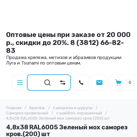
Оптовые цены при заказе от 20 000
р., скидки до 20%. 8 (3812) 66-82-
83
Продажа крепежа, метизов и абразивов продукции
Луга и Tsunami по оптовым ценам.
0
Главная
/
Крепёж
/
Саморезы и шурупы
/
Саморез кровельный
/
с шайбой, окрашенный
/
4,8х38 RAL6005 Зеленый мох саморез кров.(200) шт
4,8х38 RAL6005 Зеленый мох саморез
кров.(200) шт