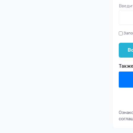
Введит
Запо
В
Также
Ознак
согла