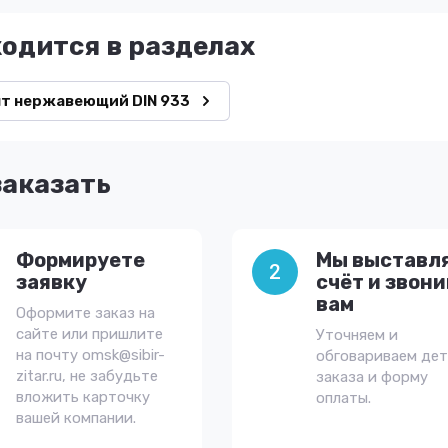
ходится в разделах
т нержавеющий DIN 933
заказать
Формируете
Мы выставл
2
заявку
счёт и звон
вам
Оформите заказ на
сайте или пришлите
Уточняем и
на почту omsk@sibir-
обговариваем де
zitar.ru, не забудьте
заказа и форму
вложить карточку
оплаты.
вашей компании.