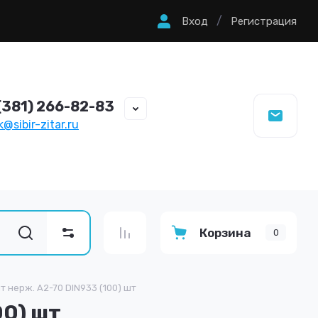
/
Вход
Регистрация
(381) 266-82-83
@sibir-zitar.ru
Корзина
0
т нерж. А2-70 DIN933 (100) шт
00) шт