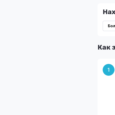
На
Бол
Как 
1