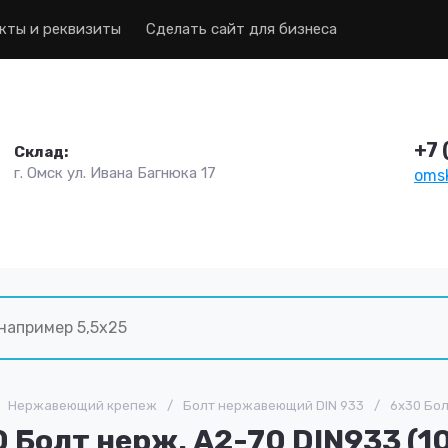
кты и реквизиты
Сделать сайт для бизнеса
+7 
Склад:
г. Омск ул. Ивана Багнюка 17
omsk
Нержавеющий крепеж
/
Болт нержавеющий DIN 933
/
6х30 Бол
 Болт нерж. А2-70 DIN933 (1