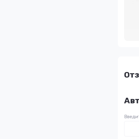
От
Авт
Введит