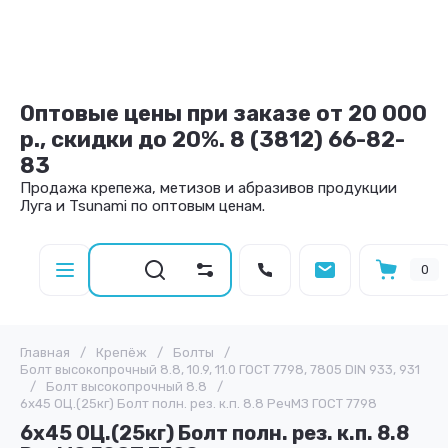
Оптовые цены при заказе от 20 000
р., скидки до 20%. 8 (3812) 66-82-
83
Продажа крепежа, метизов и абразивов продукции
Луга и Tsunami по оптовым ценам.
0
Главная
/
Крепёж
/
Болты
/
Болт высокопрочный 8.8, 10.9, 11.0 ГОСТ 7798, 7805 DIN 933, 931
/
Болт высокопрочный 8.8
/
6х45 ОЦ.(25кг) Болт полн. рез. к.п. 8.8 РечМЗ ГОСТ 7798
6х45 ОЦ.(25кг) Болт полн. рез. к.п. 8.8