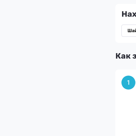
На
Шай
Как 
1