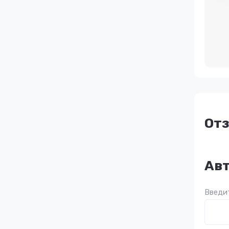
От
Авт
Введит