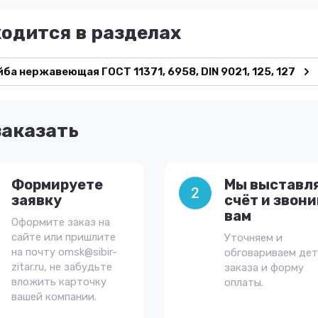
ходится в разделах
ба нержавеющая ГОСТ 11371, 6958, DIN 9021, 125, 127
заказать
Формируете
Мы выставл
2
заявку
счёт и звон
вам
Оформите заказ на
сайте или пришлите
Уточняем и
на почту omsk@sibir-
обговариваем де
zitar.ru, не забудьте
заказа и форму
вложить карточку
оплаты.
вашей компании.