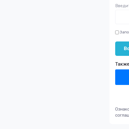
Введит
Запо
В
Также
Ознак
согла