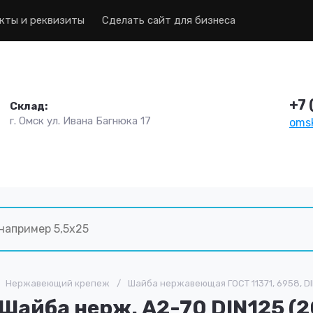
кты и реквизиты
Сделать сайт для бизнеса
+7 
Склад:
г. Омск ул. Ивана Багнюка 17
omsk
Нержавеющий крепеж
/
Шайба нержавеющая ГОСТ 11371, 6958, DIN
Шайба нерж. А2-70 DIN125 (2