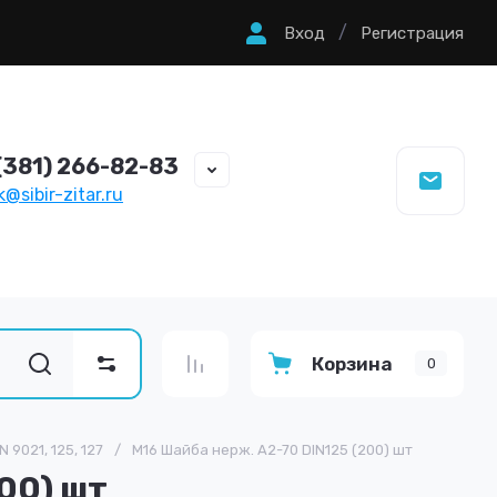
/
Вход
Регистрация
(381) 266-82-83
@sibir-zitar.ru
Корзина
0
 9021, 125, 127
/
М16 Шайба нерж. А2-70 DIN125 (200) шт
00) шт